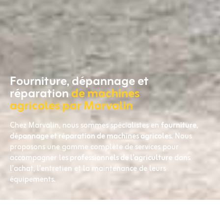
Fourniture, dépannage et
réparation
de machines
agricoles par Marvalin
Chez Marvalin, nous sommes spécialistes en
fourniture,
dépannage et réparation de machines agricoles
. Nous
proposons une gamme complète de services pour
accompagner les
professionnels de l’agriculture
dans
l’achat, l’entretien et la maintenance de leurs
équipements.